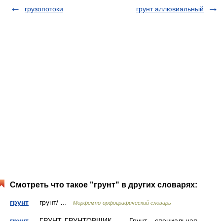
грузопотоки
грунт аллювиальный
Смотреть что такое "грунт" в других словарях:
грунт
— грунт/ …
Морфемно-орфографический словарь
грунт
— ГРУНТ, ГРУНТОВЩИК Грунт – специальная