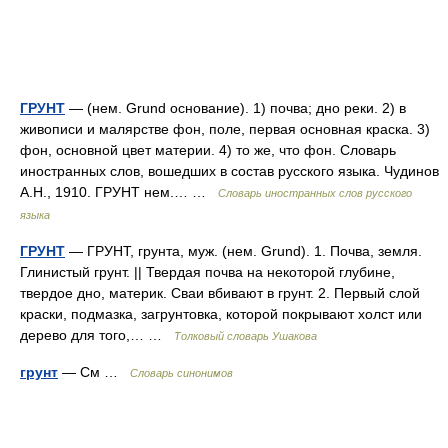
ГРУНТ
— (нем. Grund основание). 1) почва; дно реки. 2) в
живописи и малярстве фон, поле, первая основная краска. 3)
фон, основной цвет материи. 4) то же, что фон. Словарь
иностранных слов, вошедших в состав русского языка. Чудинов
А.Н., 1910. ГРУНТ нем.… …
Словарь иностранных слов русского
языка
ГРУНТ
— ГРУНТ, грунта, муж. (нем. Grund). 1. Почва, земля.
Глинистый грунт. || Твердая почва на некоторой глубине,
твердое дно, материк. Сваи вбивают в грунт. 2. Первый слой
краски, подмазка, загрунтовка, которой покрывают холст или
дерево для того,… …
Толковый словарь Ушакова
грунт
— См …
Словарь синонимов