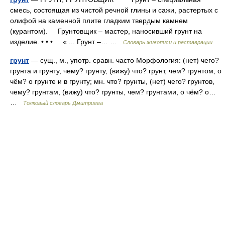
смесь, состоящая из чистой речной глины и сажи, растертых с
олифой на каменной плите гладким твердым камнем
(курантом). Грунтовщик – мастер, наносивший грунт на
изделие. • • • « ... Грунт –… …
Словарь живописи и реставрации
грунт
— сущ., м., употр. сравн. часто Морфология: (нет) чего?
грунта и грунту, чему? грунту, (вижу) что? грунт, чем? грунтом, о
чём? о грунте и в грунту; мн. что? грунты, (нет) чего? грунтов,
чему? грунтам, (вижу) что? грунты, чем? грунтами, о чём? о…
…
Толковый словарь Дмитриева