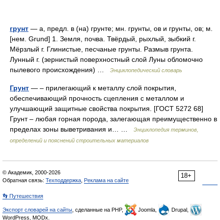
грунт
— а, предл. в (на) грунте; мн. грунты, ов и грунты, ов; м.
[нем. Grund] 1. Земля, почва. Твёрдый, рыхлый, зыбкий г.
Мёрзлый г. Глинистые, песчаные грунты. Размыв грунта.
Лунный г. (зернистый поверхностный слой Луны обломочно
пылевого происхождения) …
Энциклопедический словарь
Грунт
— – прилегающий к металлу слой покрытия,
обеспечивающий прочность сцепления с металлом и
улучшающий защитные свойства покрытия. [ГОСТ 5272 68]
Грунт – любая горная порода, залегающая преимущественно в
пределах зоны выветривания и… …
Энциклопедия терминов,
определений и пояснений строительных материалов
© Академик, 2000-2026
18+
Обратная связь:
Техподдержка
,
Реклама на сайте
👣 Путешествия
Экспорт словарей на сайты
, сделанные на PHP,
Joomla,
Drupal,
WordPress, MODx.